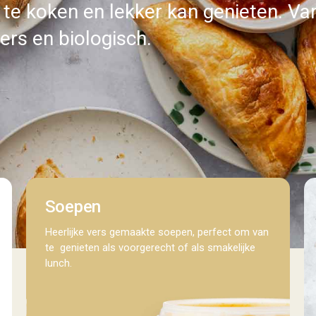
t te koken en lekker kan genieten. V
vers en biologisch.
pi
Soepen
Heerlijke vers gemaakte soepen, perfect om van
te genieten als voorgerecht of als smakelijke
lunch.