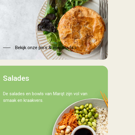
Bekijk onze pie's & empanada's
alades
Salades
De salades en bowls van Marqt zijn vol van
smaak en kraakvers.