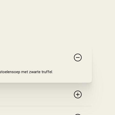
toelensoep met zwarte truffel.
 water uit de kranen exact een temperatuur van