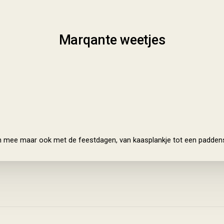
Marqante weetjes
n mee maar ook met de feestdagen, van kaasplankje tot een paddens
Veghel, helemaal afgestemd op de gerechten van Marqt. Zo heeft het
oelen, dat voorkomt doorgaring en kleffe pasta.