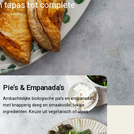
an tapas tot complete
es
Pie’s & Empanada’s
Ambachtelijke biologische pie’s en empanada’s
met knapperig deeg en smaakvolle, lokale
ingrediënten. Keuze uit vegetarisch of vlees.