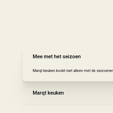
Mee met het seizoen
Marqt keuken kookt niet alleen met de seizoene
Marqt keuken
Marqt keuken is in 2024 gloednieuw gebouwd in 
4 graden. Dit is om de pasta snel af te kunnen k