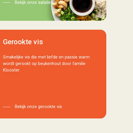
Bekijk onze salades
Gerookte vis
Smakelijke vis die met liefde en passie warm
wordt gerookt op beukenhout door familie
Klooster.
Bekijk onze gerookte vis