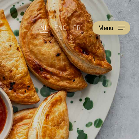
NL
ENG
FR
Menu