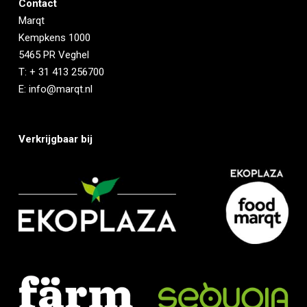
ensuite de le cuire brièvement sur la
Contact
Marqt
peau.
Kempkens 1000
5465 PR Veghel
T:
+ 31 413 256700
E:
i
nfo@marqt.nl
Verkrijgbaar bij