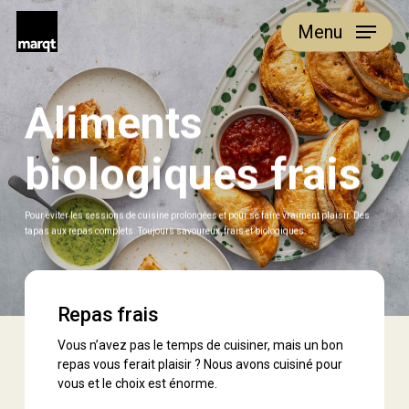
Skip
Menu
to
main
content
Aliments
biologiques frais
Pour éviter les sessions de cuisine prolongées et pour se faire vraiment plaisir. Des
tapas aux repas complets. Toujours savoureux, frais et biologiques.
Repas
Repas frais
frais
Vous n’avez pas le temps de cuisiner, mais un bon
repas vous ferait plaisir ? Nous avons cuisiné pour
vous et le choix est énorme.